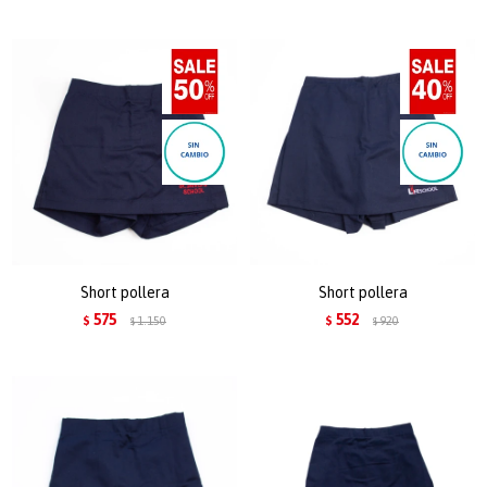
Short pollera
Short pollera
575
552
$
1.150
$
920
$
$