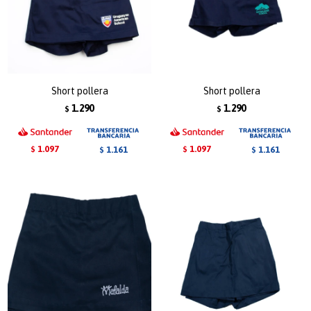
Short pollera
Short pollera
1.290
1.290
$
$
1.097
1.097
1.161
1.161
$
$
$
$