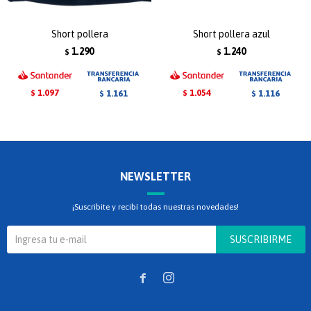
Short pollera
Short pollera azul
1.290
1.240
$
$
1.097
1.054
1.161
1.116
$
$
$
$
NEWSLETTER
¡Suscribite y recibí todas nuestras novedades!
SUSCRIBIRME

