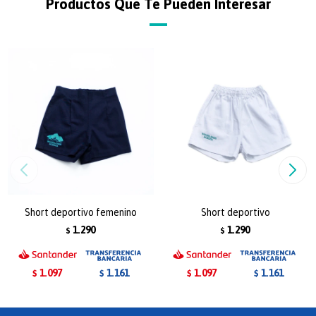
Productos Que Te Pueden Interesar
Short deportivo femenino
Short deportivo
1.290
1.290
$
$
1.097
1.097
1.161
1.161
$
$
$
$