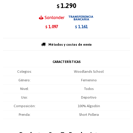
1.290
$
1.097
1.161
$
$
Métodos y costos de envío
CARACTERÍSTICAS
Colegios
Woodlands School
Género
Femenino
Nivel
Todos
Uso
Deportivo
Composición
100% Algodón
Prenda
Short Pollera