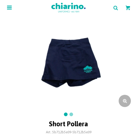

Short Pollera
5b712b5e09-5b712b5e09