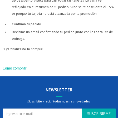
de descuento. Aplica para casi todas las tarjetas. Lo vas a ver
reflejado en el resumen de tu pedido. Si no se te descuenta el 15%
es porque tu tarjeta no está alcanzada por la promoción.
Confirma tu pedido.
Recibirás un email confirmando tu pedido junto con los detalles de
entrega.
¡Y ya finalizaste tu compra!
Cómo comprar
NEWSLETTER
¡Suscribite y recibí todas nuestras novedades!
SUSCRIBIRME