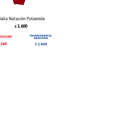
alla Natación Poliamida
1.600
$
.360
1.440
$