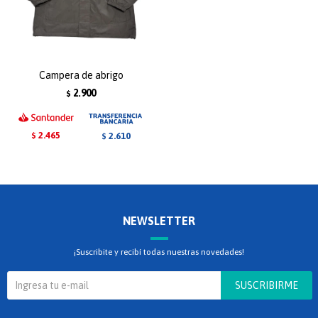
Campera de abrigo
2.900
$
2.465
2.610
$
$
NEWSLETTER
¡Suscribite y recibí todas nuestras novedades!
SUSCRIBIRME