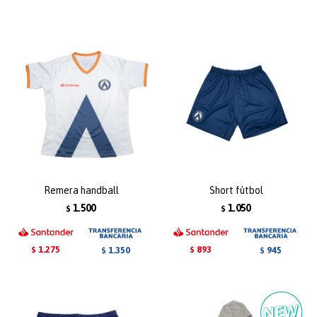
Remera handball
Short fútbol
1.500
1.050
$
$
1.275
893
1.350
945
$
$
$
$