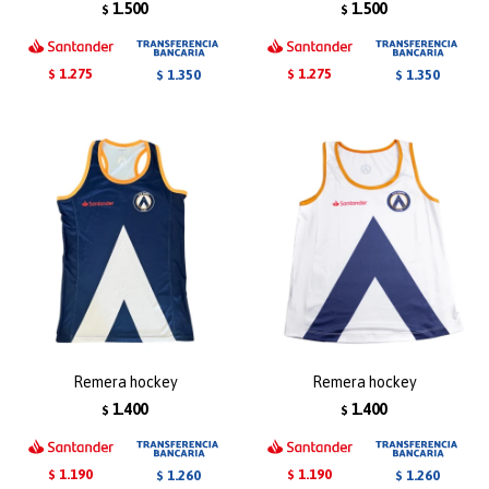
1.500
1.500
$
$
1.275
1.275
1.350
1.350
$
$
$
$
Remera hockey
Remera hockey
1.400
1.400
$
$
1.190
1.190
1.260
1.260
$
$
$
$