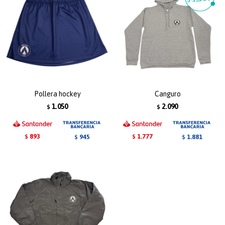
Pollera hockey
Canguro
1.050
2.090
$
$
893
1.777
945
1.881
$
$
$
$