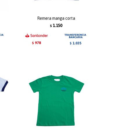
Remera manga corta
1.150
$
978
1.035
$
$