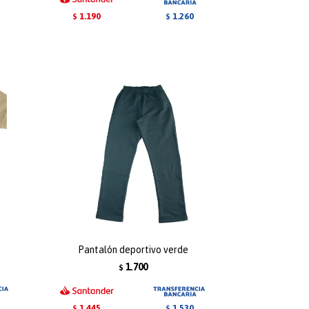
1.190
1.260
$
$
Pantalón deportivo verde
1.700
$
1.445
1.530
$
$