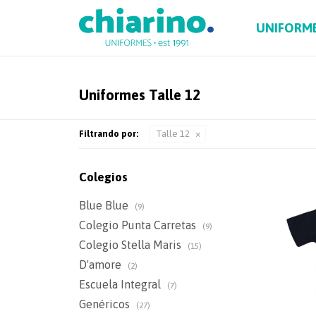
UNIFORM
Uniformes Talle 12
Filtrando por:
Talle 12
Colegios
Blue Blue
(9)
Colegio Punta Carretas
(9)
Colegio Stella Maris
(15)
D'amore
(2)
Escuela Integral
(7)
Genéricos
(27)