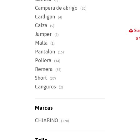
Campera de abrigo
(20)
Cardigan
(4)
Calza
(5)
Jumper
(1)
$
Malla
(1)
Pantalón
(15)
Pollera
(14)
Remera
(55)
Short
(37)
Canguros
(2)
Marcas
CHIARINO
(178)