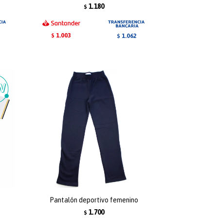
1.180
$
1.003
1.062
$
$
Pantalón deportivo femenino
1.700
$