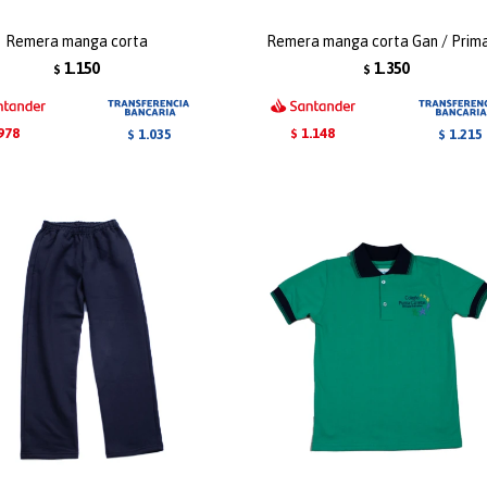
Remera manga corta
Remera manga corta Gan / Prima
1.150
1.350
$
$
978
1.148
1.035
1.215
$
$
$