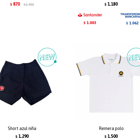
870
1.180
$
1.450
$
$
1.003
1.062
$
$
Short azul niña
Remera polo
1.290
1.500
$
$