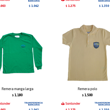
.003
1.275
1.062
1.350
$
$
$
Remera manga larga
Remera polo
1.180
1.500
$
$
.003
1.275
1.062
1.350
$
$
$