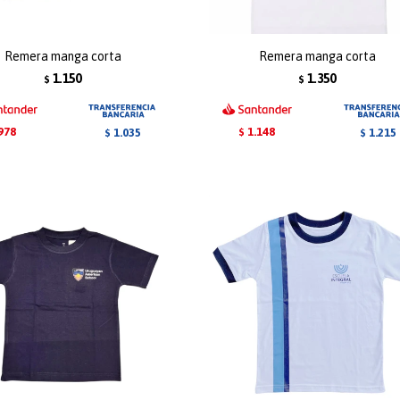
Remera manga corta
Remera manga corta
1.150
1.350
$
$
978
1.148
1.035
1.215
$
$
$