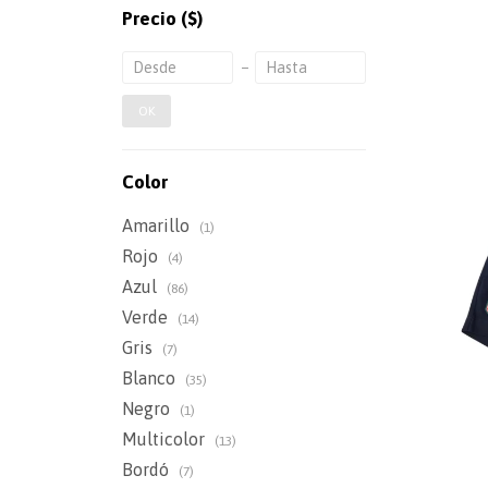
Precio
($)
OK
Color
Amarillo
(1)
Rojo
(4)
Azul
(86)
Verde
(14)
Gris
(7)
Blanco
(35)
Negro
(1)
Multicolor
(13)
Bordó
(7)