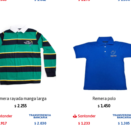
mera rayada manga larga
Remera polo
2.255
1.450
$
$
.917
1.233
2.030
1.305
$
$
$