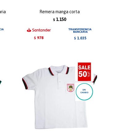
ria
Remera manga corta
1.150
$
978
1.035
$
$