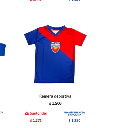
Remera deportiva
1.500
$
1.275
1.350
$
$