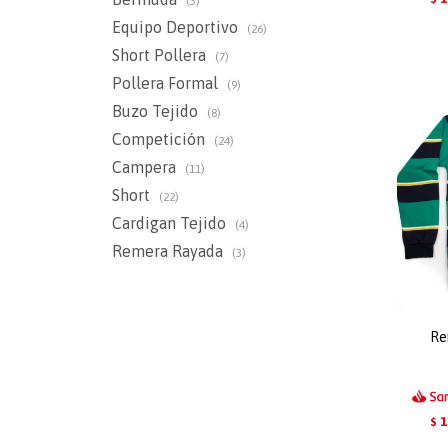
(3)
Equipo Deportivo
(26)
Short Pollera
(7)
Pollera Formal
(9)
Buzo Tejido
(8)
Competición
(24)
Campera
(11)
Short
(22)
Cardigan Tejido
(4)
Remera Rayada
(3)
Re
1
$