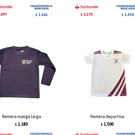
.097
1.275
1.161
1.350
$
$
$
Remera manga larga
Remera deportiva
1.180
1.500
$
$