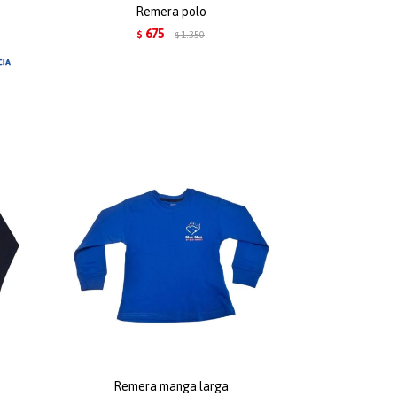
Remera polo
675
$
1.350
$
Remera manga larga