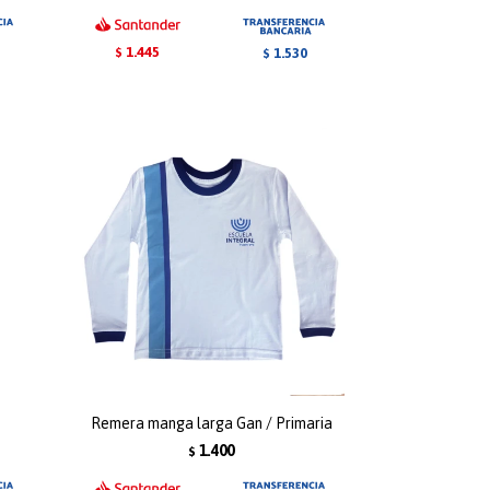
1.445
1.530
$
$
Remera manga larga Gan / Primaria
1.400
$