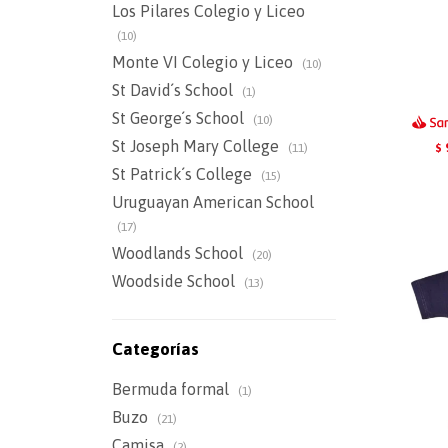
Los Pilares Colegio y Liceo
(10)
Monte VI Colegio y Liceo
(10)
St David´s School
(1)
St George´s School
(10)
St Joseph Mary College
(11)
$
St Patrick´s College
(15)
Uruguayan American School
(17)
Woodlands School
(20)
Woodside School
(13)
Categorías
Bermuda formal
(1)
Buzo
(21)
Camisa
(2)