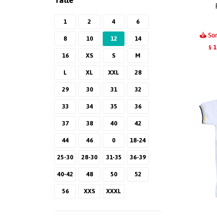
Talle
1
2
4
6
8
10
12
14
1
$
16
XS
S
M
L
XL
XXL
28
29
30
31
32
33
34
35
36
37
38
40
42
44
46
0
18-24
25-30
28-30
31-35
36-39
40-42
48
50
52
56
XXS
XXXL