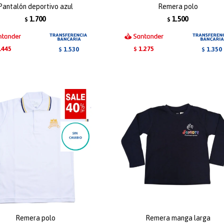
Pantalón deportivo azul
Remera polo
1.700
1.500
$
$
.445
1.275
1.530
1.350
$
$
$
Remera polo
Remera manga larga