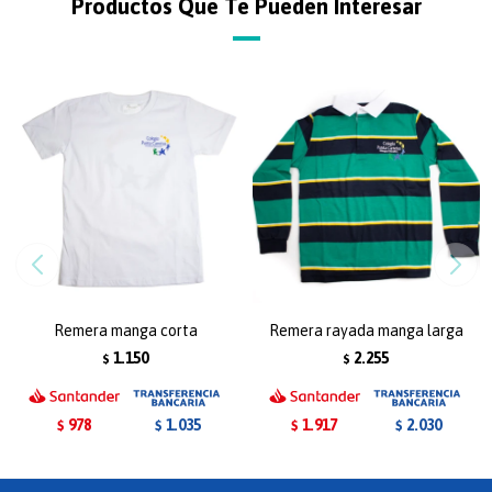
Productos Que Te Pueden Interesar
Remera manga corta
Remera rayada manga larga
1.150
2.255
$
$
978
1.917
1.035
2.030
$
$
$
$