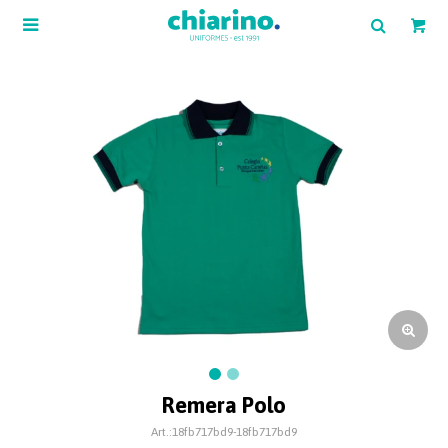

Remera Polo
18fb717bd9-18fb717bd9