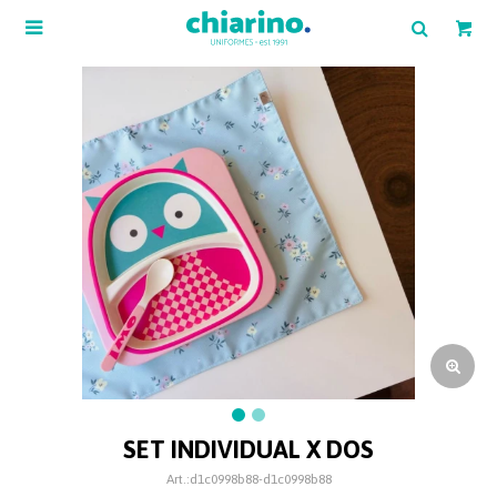

SET INDIVIDUAL X DOS
d1c0998b88-d1c0998b88