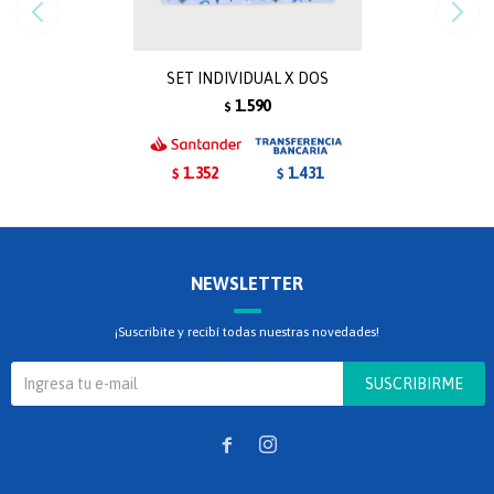
SET INDIVIDUAL X DOS
1.590
$
1.352
1.431
$
$
NEWSLETTER
¡Suscribite y recibí todas nuestras novedades!
SUSCRIBIRME

