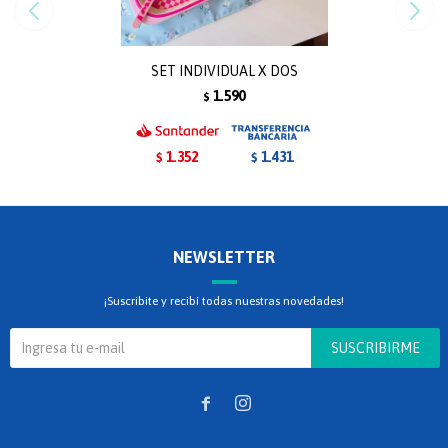
SET INDIVIDUAL X DOS
1.590
$
1.352
1.431
$
$
NEWSLETTER
¡Suscribite y recibí todas nuestras novedades!
SUSCRIBIRME

