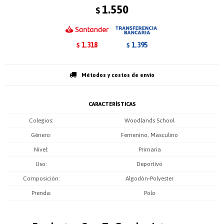
1.550
$
1.318
1.395
$
$
Métodos y costos de envío
CARACTERÍSTICAS
Colegios
Woodlands School
Género
Femenino, Masculino
Nivel
Primaria
Uso
Deportivo
Composición
Algodón-Polyester
Prenda
Polo