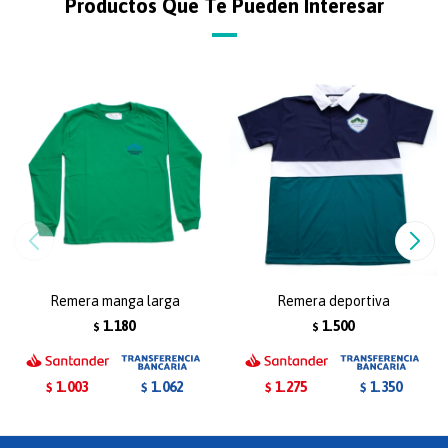
Productos Que Te Pueden Interesar
Remera manga larga
Remera deportiva
1.180
1.500
$
$
1.003
1.275
1.062
1.350
$
$
$
$