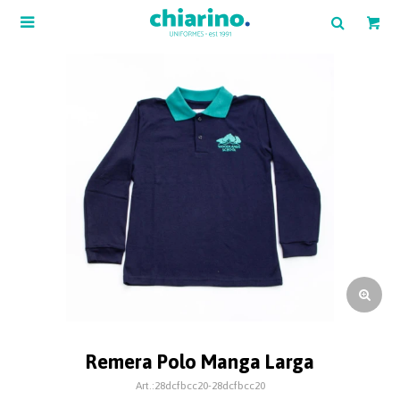

Remera Polo Manga Larga
28dcfbcc20-28dcfbcc20