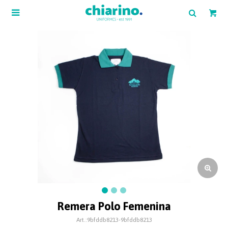

Remera Polo Femenina
9bfddb8213-9bfddb8213