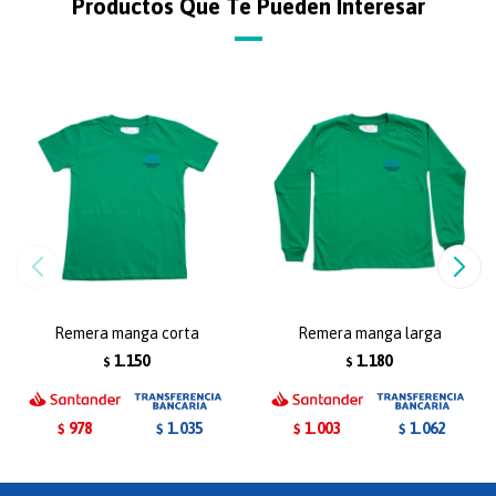
Productos Que Te Pueden Interesar
Remera manga corta
Remera manga larga
1.150
1.180
$
$
978
1.003
1.035
1.062
$
$
$
$