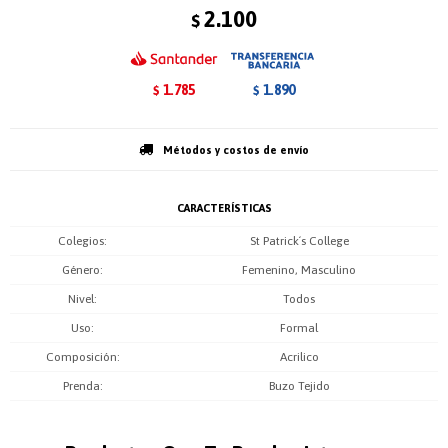
2.100
$
1.785
1.890
$
$
Métodos y costos de envío
CARACTERÍSTICAS
Colegios
St Patrick´s College
Género
Femenino, Masculino
Nivel
Todos
Uso
Formal
Composición
Acrilico
Prenda
Buzo Tejido