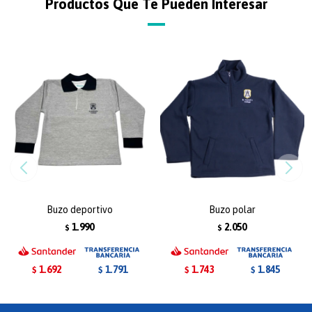
Productos Que Te Pueden Interesar
Buzo deportivo
Buzo polar
1.990
2.050
$
$
1.692
1.743
1.791
1.845
$
$
$
$