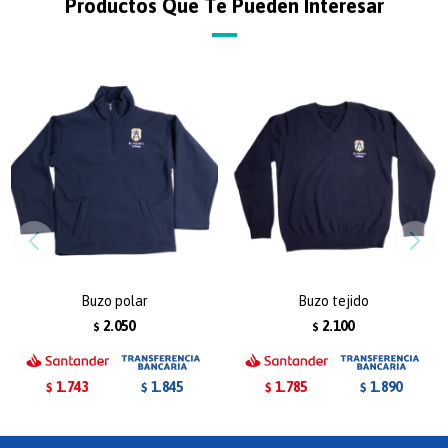
Productos Que Te Pueden Interesar
Buzo polar
Buzo tejido
2.050
2.100
$
$
1.743
1.785
1.845
1.890
$
$
$
$