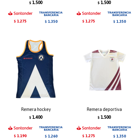
1.500
1.500
$
$
1.275
1.275
1.350
1.350
$
$
$
$
Remera hockey
Remera deportiva
1.400
1.500
$
$
1.190
1.275
1.260
1.350
$
$
$
$