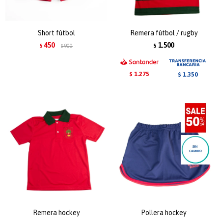
Short fútbol
Remera fútbol / rugby
450
1.500
$
900
$
$
1.275
1.350
$
$
Remera hockey
Pollera hockey