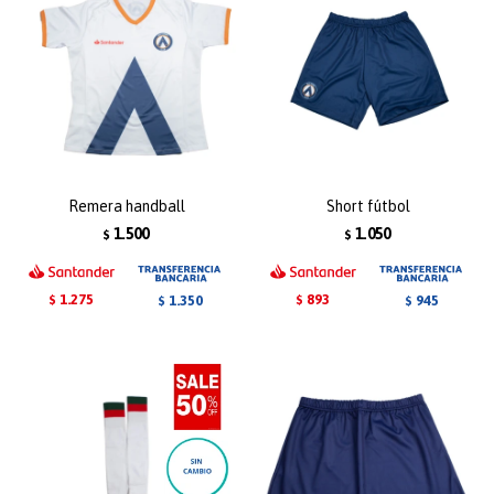
Remera handball
Short fútbol
1.500
1.050
$
$
1.275
893
1.350
945
$
$
$
$