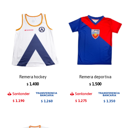
Remera hockey
Remera deportiva
1.400
1.500
$
$
1.190
1.275
1.260
1.350
$
$
$
$