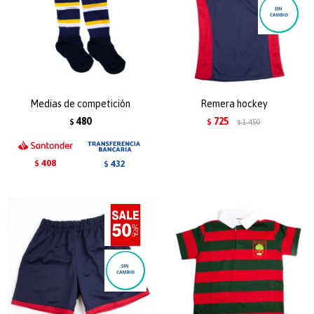
Medias de competición
Remera hockey
480
725
$
$
1.450
$
408
432
$
$