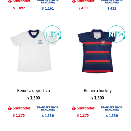
1.097
408
1.161
432
$
$
$
$
Remera deportiva
Remera hockey
1.500
1.500
$
$
1.275
1.275
1.350
1.350
$
$
$
$