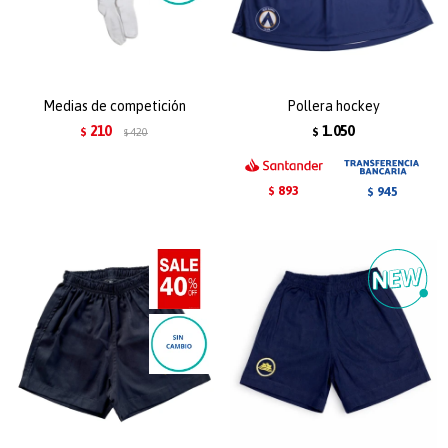
Medias de competición
Pollera hockey
210
1.050
$
420
$
$
893
945
$
$