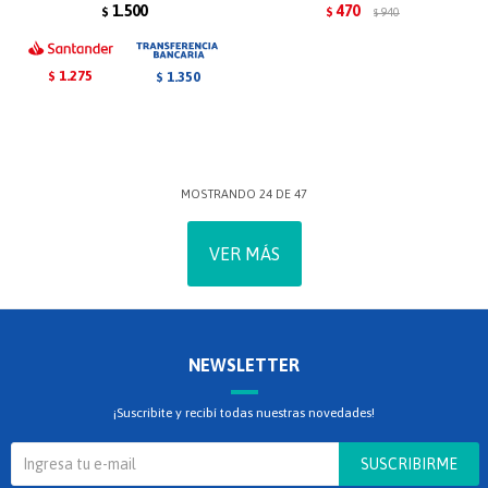
1.500
470
$
$
940
$
1.275
1.350
$
$
MOSTRANDO
24
DE
47
VER MÁS
NEWSLETTER
¡Suscribite y recibí todas nuestras novedades!
SUSCRIBIRME