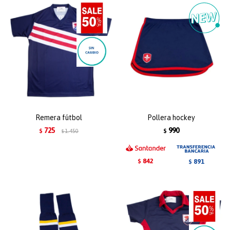
Remera fútbol
Pollera hockey
725
990
$
1.450
$
$
842
891
$
$