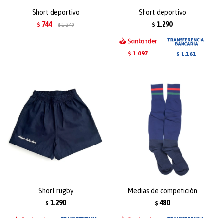
Short deportivo
Short deportivo
744
1.290
$
1.240
$
$
1.097
1.161
$
$
Short rugby
Medias de competición
1.290
480
$
$