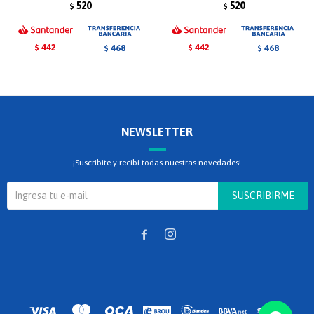
520
520
$
$
442
442
468
468
$
$
$
$
NEWSLETTER
¡Suscribite y recibí todas nuestras novedades!
SUSCRIBIRME

