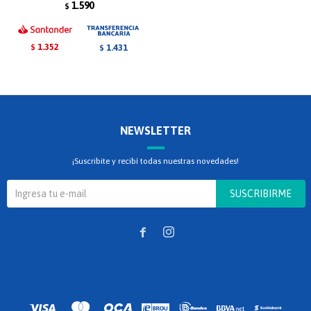
1.590
$
1.352
1.431
$
$
NEWSLETTER
¡Suscribite y recibí todas nuestras novedades!
SUSCRIBIRME

