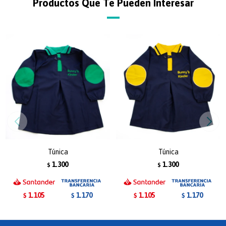
Productos Que Te Pueden Interesar
Túnica
Túnica
1.300
1.300
$
$
1.105
1.105
1.170
1.170
$
$
$
$