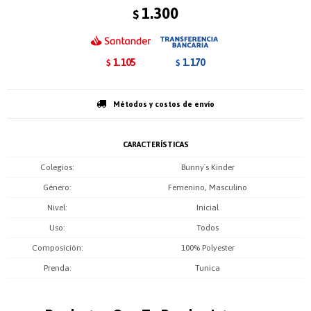
1.300
$
1.105
1.170
$
$
Métodos y costos de envío
CARACTERÍSTICAS
Colegios
Bunny´s Kinder
Género
Femenino, Masculino
Nivel
Inicial
Uso
Todos
Composición
100% Polyester
Prenda
Tunica