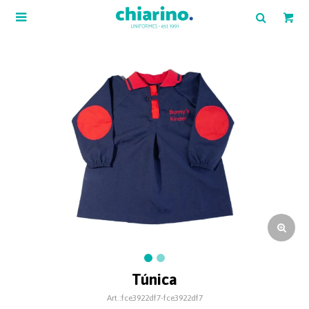

Túnica
fce3922df7-fce3922df7