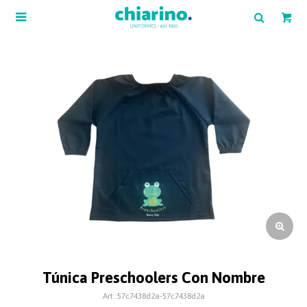

Túnica Preschoolers Con Nombre
57c7438d2a-57c7438d2a