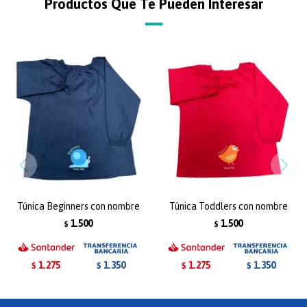
Productos Que Te Pueden Interesar
Túnica Beginners con nombre
Túnica Toddlers con nombre
1.500
1.500
$
$
1.275
1.275
1.350
1.350
$
$
$
$