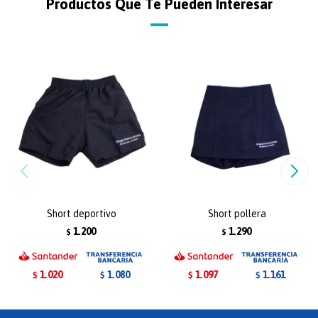
Productos Que Te Pueden Interesar
Short deportivo
Short pollera
1.200
1.290
$
$
1.020
1.097
1.080
1.161
$
$
$
$