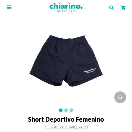

Short Deportivo Femenino
af82de917d-af82de917d