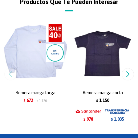
Productos Que Te Pueden Interesar
Remera manga larga
Remera manga corta
672
1.150
$
1.120
$
$
978
1.035
$
$