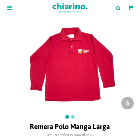

Remera Polo Manga Larga
94aedfcd39-94aedfcd39