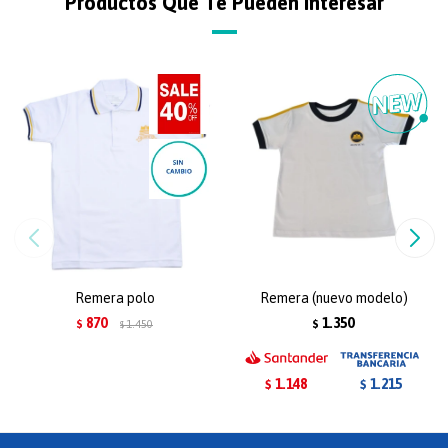
Productos Que Te Pueden Interesar
Remera polo
Remera (nuevo modelo)
870
1.350
$
1.450
$
$
1.148
1.215
$
$