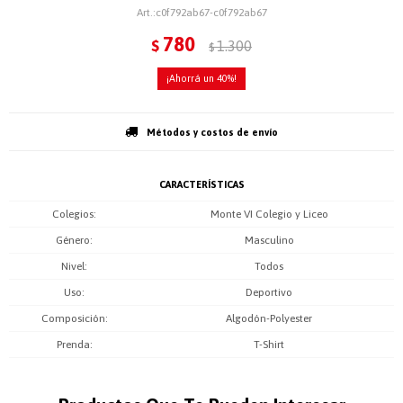
c0f792ab67-c0f792ab67
780
$
1.300
$
40
Métodos y costos de envío
CARACTERÍSTICAS
Colegios
Monte VI Colegio y Liceo
Género
Masculino
Nivel
Todos
Uso
Deportivo
Composición
Algodón-Polyester
Prenda
T-Shirt