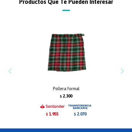
Productos Que Te Pueden Interesar
Pollera formal
2.300
$
1.955
2.070
$
$