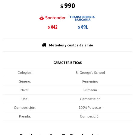
990
$
842
891
$
$
Métodos y costos de envío
CARACTERÍSTICAS
Colegios
St George´s School
Género
Femenino
Nivel
Primaria
Uso
Competición
Composición
100% Polyester
Prenda
Competición