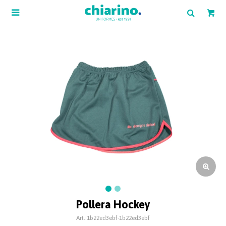

Pollera Hockey
1b22ed3ebf-1b22ed3ebf