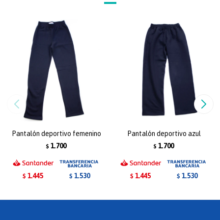
Pantalón deportivo femenino
Pantalón deportivo azul
1.700
1.700
$
$
1.445
1.445
1.530
1.530
$
$
$
$