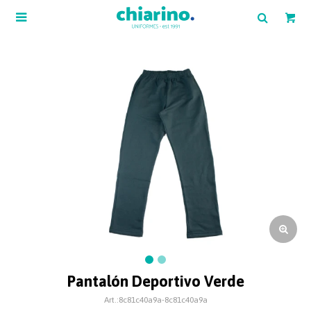

Pantalón Deportivo Verde
8c81c40a9a-8c81c40a9a