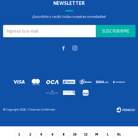
NEWSLETTER
¡Suscribite y recibí todas nuestras novedades!
SUSCRIBIRME


© Copyright 2026 / Chiarino Uniformes
1
2
4
6
8
10
12
M
L
XL