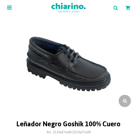

Leñador Negro Goshik 100% Cuero
1519af7ed8-1519af7ed8