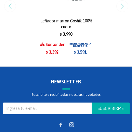
Leñador marrón Goshik 100%
cuero
3.990
$
3.392
3.591
$
$
NEWSLETTER
¡Suscribite y recibí todas nuestras novedades!
SUSCRIBIRME

