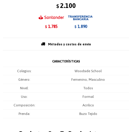
2.100
$
1.785
1.890
$
$
Métodos y costos de envío
CARACTERÍSTICAS
Colegios
Woodside School
Género
Femenino, Masculino
Nivel
Todos
Uso
Formal
Composición
Acrilico
Prenda
Buzo Tejido