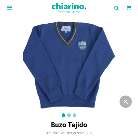

Buzo Tejido
d8992b5789-d8992b5789