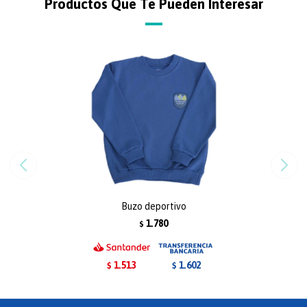
Productos Que Te Pueden Interesar
Buzo deportivo
1.780
$
1.513
1.602
$
$