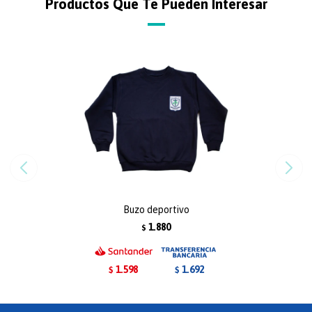
Productos Que Te Pueden Interesar
Buzo deportivo
1.880
$
1.598
1.692
$
$