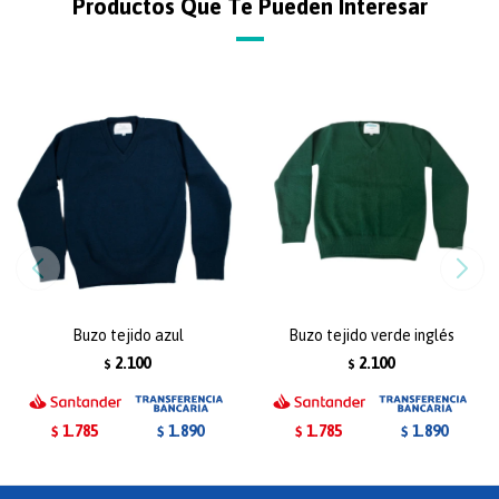
Productos Que Te Pueden Interesar
Buzo tejido azul
Buzo tejido verde inglés
2.100
2.100
$
$
1.785
1.785
1.890
1.890
$
$
$
$