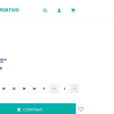
EPORTIVO
0
$
16
10
12
14
16
S
M
L
XL
COMPRAR