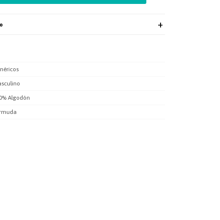
ío
néricos
sculino
0% Algodón
rmuda