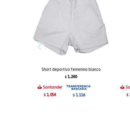
Short deportivo femenino blanco
1.240
$
1.054
1.116
$
$
$