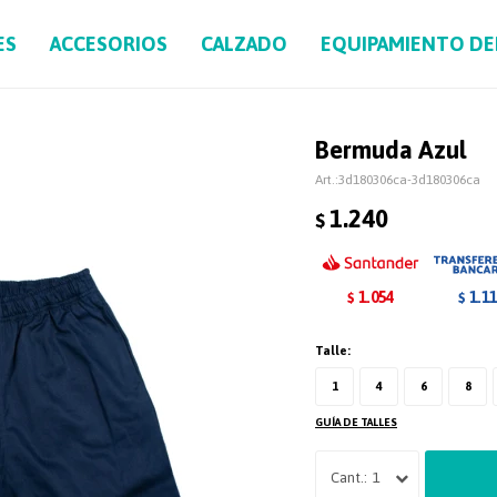
ES
ACCESORIOS
CALZADO
EQUIPAMIENTO D
Bermuda Azul
3d180306ca-3d180306ca
1.240
$
1.054
1.1
$
$
Talle:
1
4
6
8
GUÍA DE TALLES
1