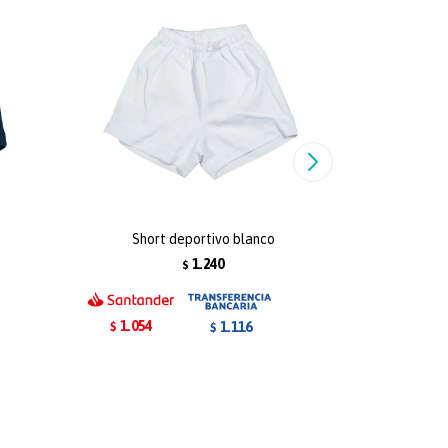
Short deportivo blanco
Sho
1.240
$
1.054
1.054
1.116
$
$
$