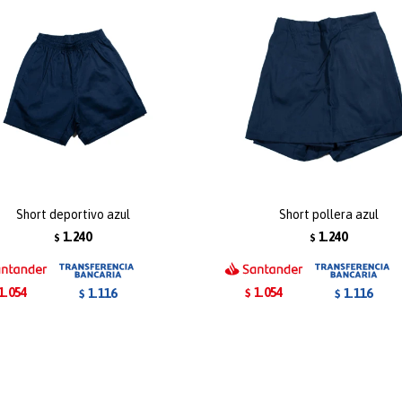
Short deportivo azul
Short pollera azul
1.240
1.240
$
$
1.054
1.054
1.116
1.116
$
$
$