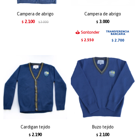
Campera de abrigo
Campera de abrigo
2.100
3.000
$
3.000
$
$
2.550
2.700
$
$
Cardigan tejido
Buzo tejido
2.190
2.100
$
$