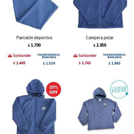
Pantalón deportivo
Campera polar
1.700
2.050
$
$
1.445
1.743
1.530
1.845
$
$
$
$