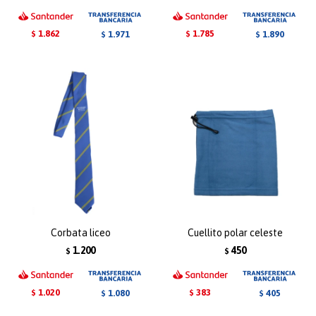
1.862
1.785
1.971
1.890
$
$
$
$
Corbata liceo
Cuellito polar celeste
1.200
450
$
$
1.020
383
1.080
405
$
$
$
$