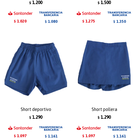
1.200
1.500
$
$
1.020
1.275
1.080
1.350
$
$
$
$
Short deportivo
Short pollera
1.290
1.290
$
$
1.097
1.097
1.161
1.161
$
$
$
$