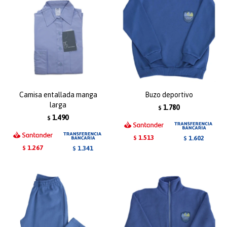
Camisa entallada manga
Buzo deportivo
larga
1.780
$
1.490
$
1.513
1.602
$
$
1.267
1.341
$
$