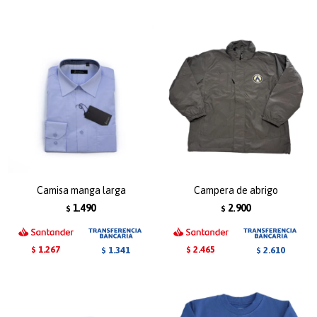
Camisa manga larga
Campera de abrigo
1.490
2.900
$
$
1.267
2.465
1.341
2.610
$
$
$
$