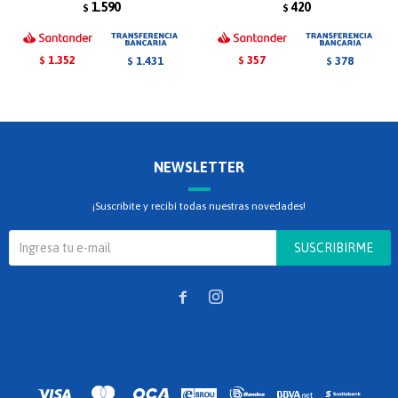
1.590
420
$
$
1.352
357
1.431
378
$
$
$
$
NEWSLETTER
¡Suscribite y recibí todas nuestras novedades!
SUSCRIBIRME

